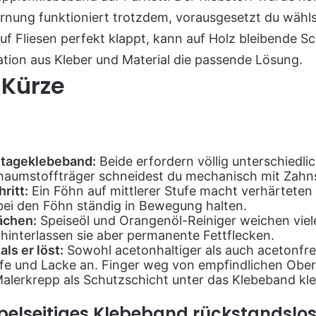
rnung funktioniert trotzdem, vorausgesetzt du wähls
f Fliesen perfekt klappt, kann auf Holz bleibende Sc
ation aus Kleber und Material die passende Lösung.
 Kürze
ntageklebeband:
Beide erfordern völlig unterschied
chaumstoffträger schneidest du mechanisch mit Zahn
ritt:
Ein Föhn auf mittlerer Stufe macht verhärteten K
bei den Föhn ständig in Bewegung halten.
lächen:
Speiseöl und Orangenöl-Reiniger weichen viele
hinterlassen sie aber permanente Fettflecken.
ls er löst:
Sowohl acetonhaltiger als auch acetonfre
offe und Lacke an. Finger weg von empfindlichen Ober
alerkrepp als Schutzschicht unter das Klebeband kle
lseitiges Klebeband rückstandslos