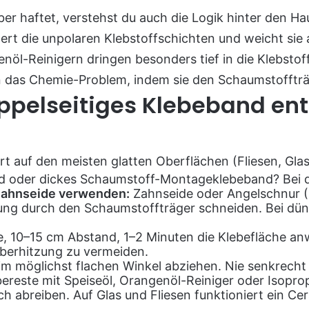
er haftet, verstehst du auch die Logik hinter den 
rt die unpolaren Klebstoffschichten und weicht sie au
enöl-Reinigern dringen besonders tief in die Klebsto
das Chemie-Problem, indem sie den Schaumstoffträ
ppelseitiges Klebeband ent
t auf den meisten glatten Oberflächen (Fliesen, Glas,
 oder dickes Schaumstoff-Montageklebeband? Bei di
Zahnseide verwenden:
Zahnseide oder Angelschnur (
ng durch den Schaumstoffträger schneiden. Bei dün
fe, 10–15 cm Abstand, 1–2 Minuten die Klebefläche a
berhitzung zu vermeiden.
 möglichst flachen Winkel abziehen. Nie senkrecht 
ereste mit Speiseöl, Orangenöl-Reiniger oder Isopro
ch abreiben. Auf Glas und Fliesen funktioniert ein C