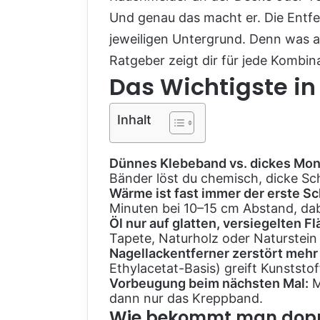
Und genau das macht er. Die Entfe
jeweiligen Untergrund. Denn was au
Ratgeber zeigt dir für jede Kombin
Das Wichtigste in
Inhalt
Dünnes Klebeband vs. dickes Mo
Bänder löst du chemisch, dicke S
Wärme ist fast immer der erste Sch
Minuten bei 10–15 cm Abstand, da
Öl nur auf glatten, versiegelten F
Tapete, Naturholz oder Naturstein 
Nagellackentferner zerstört mehr a
Ethylacetat-Basis) greift Kunstst
Vorbeugung beim nächsten Mal:
M
dann nur das Kreppband.
Wie bekommt man doppe