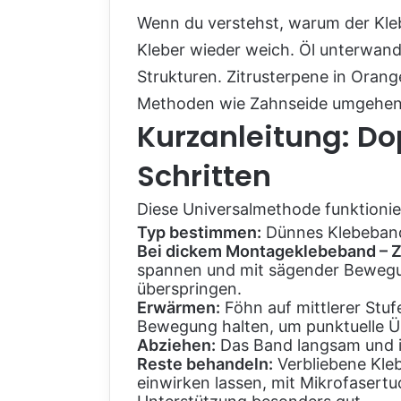
Wenn du verstehst, warum der Kleb
Kleber wieder weich. Öl unterwande
Strukturen. Zitrusterpene in Orang
Methoden wie Zahnseide umgehen 
Kurzanleitung: Do
Schritten
Diese Universalmethode funktionier
Typ bestimmen:
Dünnes Klebeband
Bei dickem Montageklebeband – 
spannen und mit sägender Bewegu
überspringen.
Erwärmen:
Föhn auf mittlerer Stu
Bewegung halten, um punktuelle Ü
Abziehen:
Das Band langsam und im
Reste behandeln:
Verbliebene Kleb
einwirken lassen, mit Mikrofasertu