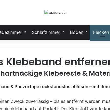
adezimmer
Schlafzimmer
Böden
Flecken
s Klebeband entferne
hartnäckige Klebereste & Mate
nd & Panzertape rückstandslos ablösen – mit dem r
seinen Zweck zuverlässig – bis es entfernt werden mu
pichklebeband auf Parkett: Der Klebstoff wurde kons