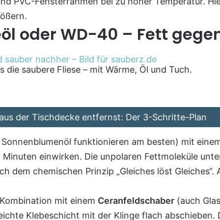
nd PVC-Fensterrahmen bei zu hoher Temperatur. Hier 
ößern.
öl oder WD-40 – Fett gegen
ts die saubere Fliese – mit Wärme, Öl und Tuch.
us der Tischdecke entfernst: Der 3-Schritte-Plan
r Sonnenblumenöl funktionieren am besten) mit eine
10 Minuten einwirken. Die unpolaren Fettmoleküle un
ch dem chemischen Prinzip „Gleiches löst Gleiches“.
e Kombination mit einem
Ceranfeldschaber
(auch Glas
chte Klebeschicht mit der Klinge flach abschieben. Da