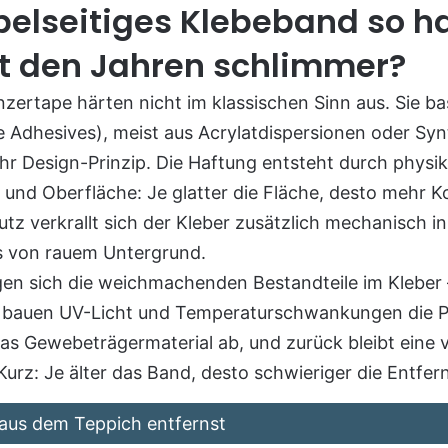
elseitiges Klebeband so h
t den Jahren schlimmer?
zertape härten nicht im klassischen Sinn aus. Sie b
ve Adhesives), meist aus Acrylatdispersionen oder Sy
t ihr Design-Prinzip. Die Haftung entsteht durch phys
 und Oberfläche: Je glatter die Fläche, desto mehr K
utz verkrallt sich der Kleber zusätzlich mechanisch in
ls von rauem Untergrund.
en sich die weichmachenden Bestandteile im Kleber 
ig bauen UV-Licht und Temperaturschwankungen die P
as Gewebeträgermaterial ab, und zurück bleibt eine v
Kurz: Je älter das Band, desto schwieriger die Entfer
aus dem Teppich entfernst