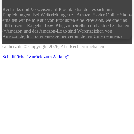
Bei Links und Verweisen auf Produkte handelt es sich um
Empfehlungen. Bei Weiterleitungen zu Amazon* oder Online Shops
erhalten wir beim Kauf von Produkten eine Provision, welche uns
hilft unseren Ratgeber bzw. Blog zu betreiben und aktuell zu halten.
(*Amazon und das Amazon-Logo sind Warenzeichen von
Amazon.de, Inc. oder eines seiner verbundenen Unternehmen.)
sauberz.de © Copyright 2026, Alle Recht vorbehalten
Schaltfläche "Zurück zum Anfang"