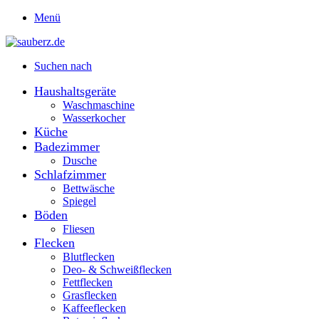
Menü
Suchen nach
Haushaltsgeräte
Waschmaschine
Wasserkocher
Küche
Badezimmer
Dusche
Schlafzimmer
Bettwäsche
Spiegel
Böden
Fliesen
Flecken
Blutflecken
Deo- & Schweißflecken
Fettflecken
Grasflecken
Kaffeeflecken