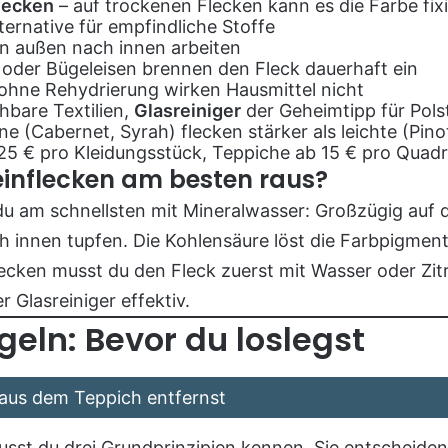
Flecken
– auf trockenen Flecken kann es die Farbe fix
lternative für empfindliche Stoffe
n außen nach innen arbeiten
oder Bügeleisen brennen den Fleck dauerhaft ein
ohne Rehydrierung wirken Hausmittel nicht
chbare Textilien,
Glasreiniger
der Geheimtipp für Pols
e (Cabernet, Syrah) flecken stärker als leichte (Pin
–25 € pro Kleidungsstück, Teppiche ab 15 € pro Quad
inflecken am besten raus?
du am schnellsten mit Mineralwasser: Großzügig auf 
innen tupfen. Die Kohlensäure löst die Farbpigmente
lecken musst du den Fleck zuerst mit Wasser oder Zit
r Glasreiniger effektiv.
geln: Bevor du loslegst
aus dem Teppich entfernst
usst du drei Grundprinzipien kennen. Sie entscheiden