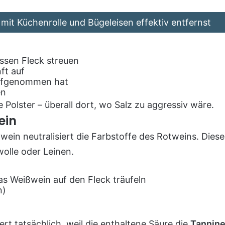
it Küchenrolle und Bügeleisen effektiv entfernst
ssen Fleck streuen
ft auf
 aufgenommen hat
en
 Polster – überall dort, wo Salz zu aggressiv wäre.
ein
wein neutralisiert die Farbstoffe des Rotweins. Die
wolle oder Leinen.
as Weißwein auf den Fleck träufeln
n)
ert tatsächlich, weil die enthaltene Säure die
Tannin