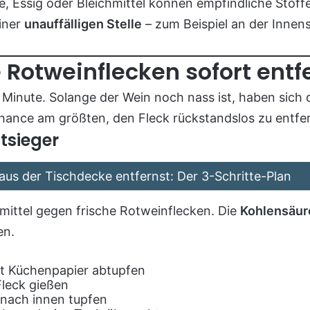
e, Essig oder Bleichmittel können empfindliche Stof
einer
unauffälligen Stelle
– zum Beispiel an der Innen
he Rotweinflecken sofort ent
e Minute. Solange der Wein noch nass ist, haben sich
hance am größten, den Fleck rückstandslos zu entfe
tsieger
us der Tischdecke entfernst: Der 3-Schritte-Plan
mittel gegen frische Rotweinflecken. Die
Kohlensäur
en.
it Küchenpapier abtupfen
Fleck gießen
nach innen tupfen