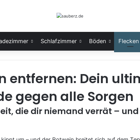
adezimmer
Schlafzimmer
Böden
Flecken
 entfernen: Dein ulti
e gegen alle Sorgen
it, die dir niemand verrät – und
n
kippt um – und der Rotwein breitet sich auf dem Te