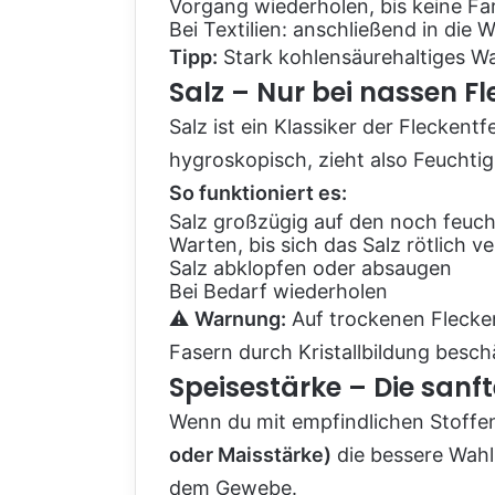
Vorgang wiederholen, bis keine Fa
Bei Textilien: anschließend in die
Tipp:
Stark kohlensäurehaltiges Was
Salz – Nur bei nassen Fl
Salz ist ein Klassiker der Fleckent
hygroskopisch, zieht also Feuchtig
So funktioniert es:
Salz großzügig auf den noch feuch
Warten, bis sich das Salz rötlich v
Salz abklopfen oder absaugen
Bei Bedarf wiederholen
⚠️
Warnung:
Auf trockenen Flecken
Fasern durch Kristallbildung besc
Speisestärke – Die sanft
Wenn du mit empfindlichen Stoffen
oder Maisstärke)
die bessere Wahl.
dem Gewebe.