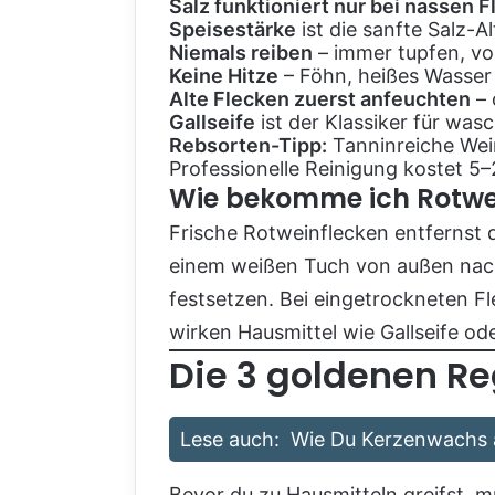
Salz funktioniert nur bei nassen 
Speisestärke
ist die sanfte Salz-A
Niemals reiben
– immer tupfen, vo
Keine Hitze
– Föhn, heißes Wasser 
Alte Flecken zuerst anfeuchten
– 
Gallseife
ist der Klassiker für was
Rebsorten-Tipp:
Tanninreiche Wein
Professionelle Reinigung kostet 5
Wie bekomme ich Rotwe
Frische Rotweinflecken entfernst 
einem weißen Tuch von außen nach 
festsetzen. Bei eingetrockneten F
wirken Hausmittel wie Gallseife ode
Die 3 goldenen Re
Lese auch:
Wie Du Kerzenwachs 
Bevor du zu Hausmitteln greifst, m