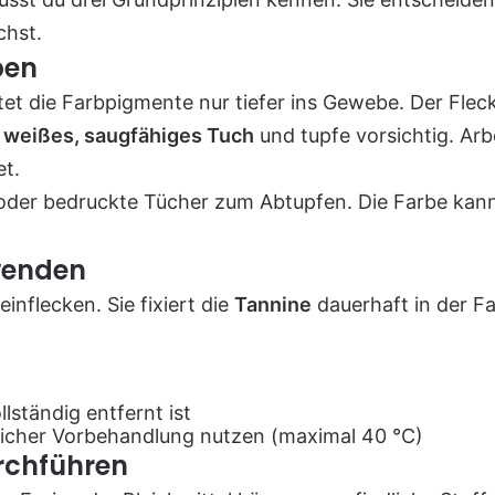
chst.
ben
eitet die Farbpigmente nur tiefer ins Gewebe. Der Fle
n
weißes, saugfähiges Tuch
und tupfe vorsichtig. Ar
et.
der bedruckte Tücher zum Abtupfen. Die Farbe kann
rwenden
inflecken. Sie fixiert die
Tannine
dauerhaft in der F
lständig entfernt ist
icher Vorbehandlung nutzen (maximal 40 °C)
urchführen