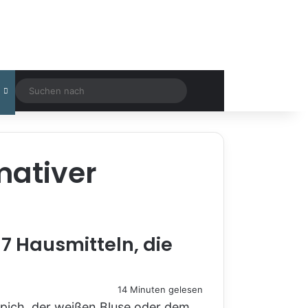
Suchen
nach
mativer
 7 Hausmitteln, die
14 Minuten gelesen
ppich, der weißen Bluse oder dem