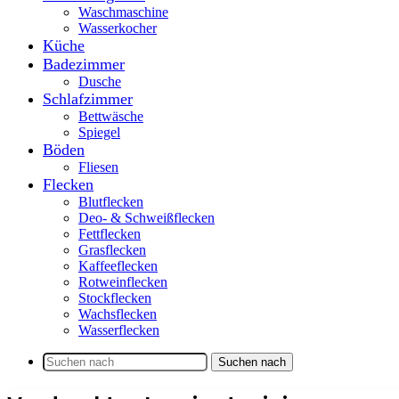
Waschmaschine
Wasserkocher
Küche
Badezimmer
Dusche
Schlafzimmer
Bettwäsche
Spiegel
Böden
Fliesen
Flecken
Blutflecken
Deo- & Schweißflecken
Fettflecken
Grasflecken
Kaffeeflecken
Rotweinflecken
Stockflecken
Wachsflecken
Wasserflecken
Suchen nach