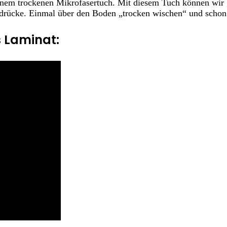
 einem trockenen Mikrofasertuch. Mit diesem Tuch können wir
rücke. Einmal über den Boden „trocken wischen“ und schon s
s Laminat: