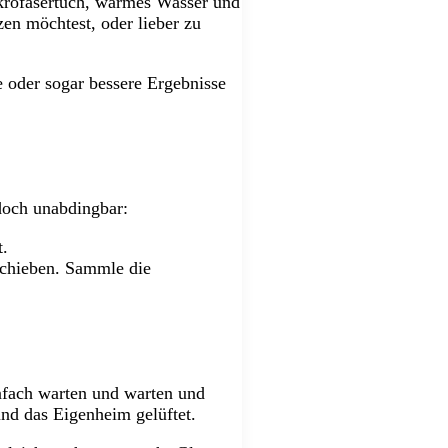
krofasertuch, warmes Wasser und
zen möchtest, oder lieber zu
e oder sogar bessere Ergebnisse
edoch unabdingbar:
t.
schieben. Sammle die
nfach warten und warten und
und das Eigenheim gelüftet.