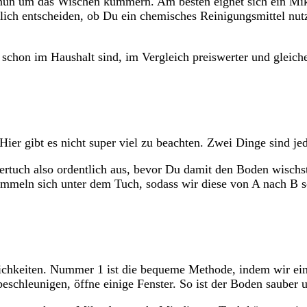
 nun um das Wischen kümmern. Am besten eignet sich ein Mi
rlich entscheiden, ob Du ein chemisches Reinigungsmittel nut
s schon im Haushalt sind, im Vergleich preiswerter und gleich
 Hier gibt es nicht super viel zu beachten. Zwei Dinge sind j
rtuch also ordentlich aus, bevor Du damit den Boden wischs
mmeln sich unter dem Tuch, sodass wir diese von A nach B 
ichkeiten. Nummer 1 ist die bequeme Methode, indem wir ei
eschleunigen, öffne einige Fenster. So ist der Boden sauber 