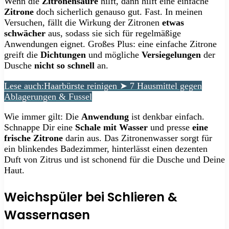
Wenn die
Zitronensäure
hilft, dann hilft eine einfache
Zitrone
doch sicherlich genauso gut. Fast. In meinen
Versuchen, fällt die Wirkung der Zitronen
etwas
schwächer
aus, sodass sie sich für regelmäßige
Anwendungen eignet. Großes Plus: eine einfache Zitrone
greift die
Dichtungen
und mögliche
Versiegelungen
der
Dusche
nicht
so schnell
an.
Lese auch:
Haarbürste reinigen ➤ 7 Hausmittel gegen
Ablagerungen & Fussel
Wie immer gilt: Die
Anwendung
ist denkbar einfach.
Schnappe Dir eine
Schale mit Wasser
und presse
eine
frische Zitrone
darin aus. Das Zitronenwasser sorgt für
ein blinkendes Badezimmer, hinterlässt einen dezenten
Duft von Zitrus und ist schonend für die Dusche und Deine
Haut.
Weichspüler bei Schlieren &
Wassernasen