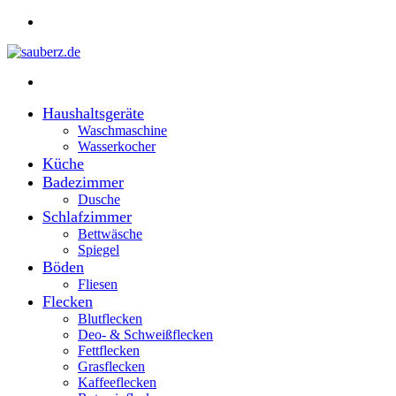
Menü
Suchen
nach
Haushaltsgeräte
Waschmaschine
Wasserkocher
Küche
Badezimmer
Dusche
Schlafzimmer
Bettwäsche
Spiegel
Böden
Fliesen
Flecken
Blutflecken
Deo- & Schweißflecken
Fettflecken
Grasflecken
Kaffeeflecken