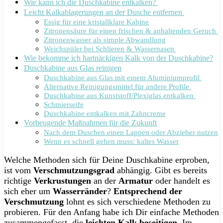
Wie kann ich die Duschkabine entkalken?
Leicht Kalkablagerungen an der Dusche entfernen
Essig für eine kristallklare Kabine
Zitronensäure für einen frischen & anhaltenden Geruch
Zitronenwasser als simple Abwandlung
Weichspüler bei Schlieren & Wassernasen
Wie bekomme ich hartnäckigen Kalk von der Duschkabine?
Duschkabine aus Glas reinigen
Duschkabine aus Glas mit einem Aluminiumprofil
Alternative Reinigungsmittel für andere Profile
Duschkabine aus Kunststoff/Plexiglas entkalken
Schmierseife
Duschkabine entkalken mit Zahncreme
Vorbeugende Maßnahmen für die Zukunft
Nach dem Duschen einen Lappen oder Abzieher nutzen
Wenn es schnell gehen muss: kaltes Wasser
Welche Methoden sich für Deine Duschkabine erproben,
ist vom
Verschmutzungsgrad
abhängig. Gibt es bereits
richtige
Verkrustungen
an der
Armatur
oder handelt es
sich eher um
Wasserränder
?
Entsprechend der
Verschmutzung
lohnt es sich verschiedene Methoden zu
probieren. Für den Anfang habe ich Dir einfache Methoden
zusammengefasst, die
leichten Kalk beseitigen
. Im