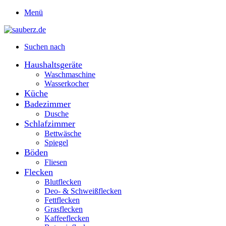
Menü
Suchen nach
Haushaltsgeräte
Waschmaschine
Wasserkocher
Küche
Badezimmer
Dusche
Schlafzimmer
Bettwäsche
Spiegel
Böden
Fliesen
Flecken
Blutflecken
Deo- & Schweißflecken
Fettflecken
Grasflecken
Kaffeeflecken