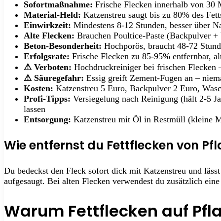
Sofortmaßnahme:
Frische Flecken innerhalb von 30 
Material-Held:
Katzenstreu saugt bis zu 80% des Fetts
Einwirkzeit:
Mindestens 8-12 Stunden, besser über N
Alte Flecken:
Brauchen Poultice-Paste (Backpulver +
Beton-Besonderheit:
Hochporös, braucht 48-72 Stunde
Erfolgsrate:
Frische Flecken zu 85-95% entfernbar, a
⚠ Verboten:
Hochdruckreiniger bei frischen Flecken – t
⚠ Säuregefahr:
Essig greift Zement-Fugen an – niem
Kosten:
Katzenstreu 5 Euro, Backpulver 2 Euro, Wasc
Profi-Tipps:
Versiegelung nach Reinigung (hält 2-5 Ja
lassen
Entsorgung:
Katzenstreu mit Öl in Restmüll (kleine 
Wie entfernst du Fettflecken von Pfl
Du bedeckst den Fleck sofort dick mit Katzenstreu und lässt
aufgesaugt. Bei alten Flecken verwendest du zusätzlich ein
Warum Fettflecken auf Pfla