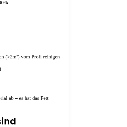
 90%
en (>2m²) vom Profi reinigen
)
ial ab – es hat das Fett
sind