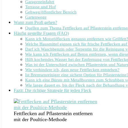
Garageneinfahrt
Terrasse und Hof
Gehweg/öffentlicher Bereich
Gartenwege
Wann zum Profi gehen?
Quellen zum Thema Fettflecken auf Pflasterstein entferne
Häufig gestellte Fragen (FAQ)
Kann ich Motorölflecken genauso entfernen wie Grillfett
Welche Hausmittel eignen sich für frische Fettflecken auf 
Darf ich Waschbenzin oder Terpentin für die Reinigung
Wie kann ich Fettflecken auf Beton entfernen, wenn diese 
Hilft kochendes Wasser bei der Entfernung von Fettfleck
Was ist der Unterschied zwischen Pflasterstein und Natur
Wie verhindere ich, dass neue Fettflecken entstehen?
Ist Bremsenreiniger eine sichere Option für Pflastersteine
Kann ich eine Bürste mit Metallborsten zum Schrubben 
Wie lange dauert es, bis der Fleck nach der Behandlung 
Fazit: Die richtige Strategie für jeden Fleck
Fettflecken auf Pflasterstein entfernen
mit der Poultice-Methode