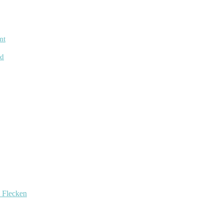
mt
ed
e Flecken