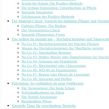
Schritt-für-Schritt: Die Poultice-Methode
Die richtige Entsorgung: Umweltschutz ist Pflicht
Spezielle Situationen
Erfolgsquote der Poultice-Methode
Der Material-Check: Vorsicht bei farbigem Pflaster und Versie
Farbiges Pflaster: Die Risiken
Der Versiegelungs-Check
Spezielle Pflasterstein-Typen
Das solltest du niemals tun – Hochdruckreiniger und Säurewa
No-Go #1: Hochdruckreiniger bei frischen Flecken
Warum der Hochdruckreiniger die Oberfläche zerstört
No-Go #2: Säurehaltige Reiniger
No-Go #3: Heißes Wasser oder Dampfreiniger bei frische
No-Go #4: Scheuern mit Drahtbürste
No-Go #5: Bleichmittel oder Chlorreiniger
No-Go #6: WD-40 als Hauptreiniger
No-Go #7: Benzin oder Diesel als Lösemittel
No-Go #8: Abwarten und Hoffen
Prävention: So verhinderst du neue Fettflecken
Die Versiegelung: Der beste Schutz
Sofortmaßnahmen im Alltag
Die Notfall-Ausrüstung
Regelmäßige Pflege
Spezielle Tipps für verschiedene Bereiche