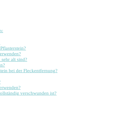
n:
?
Pflasterstein?
 verwenden?
sehr alt sind?
en?
stein bei der Fleckentfernung?
?
verwenden?
vollständig verschwunden ist?