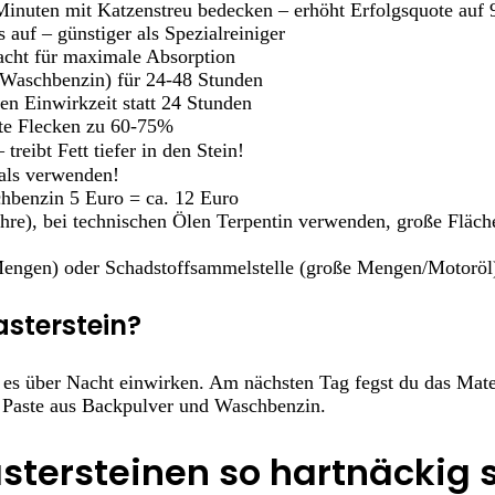
Minuten mit Katzenstreu bedecken – erhöht Erfolgsquote auf
 auf – günstiger als Spezialreiniger
acht für maximale Absorption
 Waschbenzin) für 24-48 Stunden
n Einwirkzeit statt 24 Stunden
lte Flecken zu 60-75%
reibt Fett tiefer in den Stein!
als verwenden!
hbenzin 5 Euro = ca. 12 Euro
hre), bei technischen Ölen Terpentin verwenden, große Fläch
Mengen) oder Schadstoffsammelstelle (große Mengen/Motoröl
asterstein?
 es über Nacht einwirken. Am nächsten Tag fegst du das Mater
e Paste aus Backpulver und Waschbenzin.
stersteinen so hartnäckig 