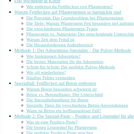
Das Wichtigste in Kürze
Wie entfernst du Fettflecken von Pflasterstein?
Warum Fettflecken auf Pflastersteinen so hartnäckig sind
Die Porosität: Das Grundproblem bei Pflastersteinen
Die Tiefe: Warum Pflasterstein Fett besonders tief aufnim
Die verschiedenen Pflasterstein-Typen
Pflasterstein vs. Naturstein: Der entscheidende Unterschi
Warum Zeit dein Feind ist
Die Herausforderung Außenbereich
Methode 1: Der Adsorptions-Spezialist – Die Pulver-Methode
Wie funktioniert Adsorption?
Die besten Materialien für die Adsorption
Schritt-für-Schritt: Die perfekte Pulver-Methode
Wie oft wiederholen?
Häufige Fehler vermeiden
Spezialfall: Fettflecken auf Beton entfernen
Warum Beton besonders schwierig ist
Beton vs. Betonpflaster: Der Unterschied
Die Spezialbehandlung für Beton
Spezielle Tipps für verschiedene Beton-Anwendungen
Wann ist Beton ein hoffnungsloser Fall?
Methode 2: Die Spezial-Paste – Poultice und Lösemittel für alt
Was ist eine Poultice-Paste?
Die besten Lösemittel für Pflasterstein
Die perfekte Poultice-Paste mischen