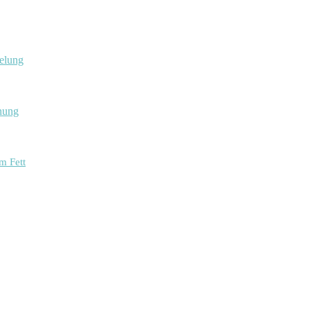
gelung
rnung
m Fett