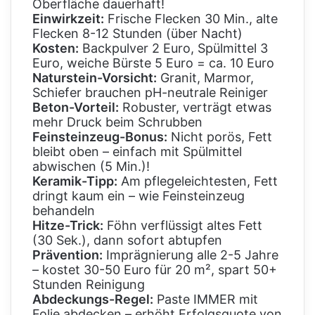
Oberfläche dauerhaft!
Einwirkzeit:
Frische Flecken 30 Min., alte
Flecken 8-12 Stunden (über Nacht)
Kosten:
Backpulver 2 Euro, Spülmittel 3
Euro, weiche Bürste 5 Euro = ca. 10 Euro
Naturstein-Vorsicht:
Granit, Marmor,
Schiefer brauchen pH-neutrale Reiniger
Beton-Vorteil:
Robuster, verträgt etwas
mehr Druck beim Schrubben
Feinsteinzeug-Bonus:
Nicht porös, Fett
bleibt oben – einfach mit Spülmittel
abwischen (5 Min.)!
Keramik-Tipp:
Am pflegeleichtesten, Fett
dringt kaum ein – wie Feinsteinzeug
behandeln
Hitze-Trick:
Föhn verflüssigt altes Fett
(30 Sek.), dann sofort abtupfen
Prävention:
Imprägnierung alle 2-5 Jahre
– kostet 30-50 Euro für 20 m², spart 50+
Stunden Reinigung
Abdeckungs-Regel:
Paste IMMER mit
Folie abdecken – erhöht Erfolgsquote von