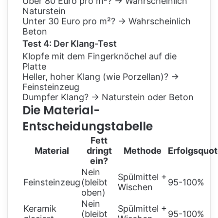
Über 80 Euro pro m²? → Wahrscheinlich
Naturstein
Unter 30 Euro pro m²? → Wahrscheinlich
Beton
Test 4: Der Klang-Test
Klopfe mit dem Fingerknöchel auf die
Platte
Heller, hoher Klang (wie Porzellan)? →
Feinsteinzeug
Dumpfer Klang? → Naturstein oder Beton
Die Material-
Entscheidungstabelle
Fett
Material
dringt
Methode
Erfolgsquo
ein?
Nein
Spülmittel +
Feinsteinzeug
(bleibt
95-100%
Wischen
oben)
Nein
Keramik
Spülmittel +
(bleibt
95-100%