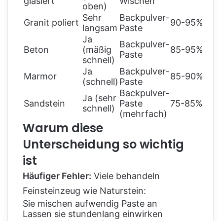
glasiert
Wischen
oben)
Sehr
Backpulver-
Granit poliert
90-95%
langsam
Paste
Ja
Backpulver-
Beton
(mäßig
85-95%
Paste
schnell)
Ja
Backpulver-
Marmor
85-90%
(schnell)
Paste
Backpulver-
Ja (sehr
Sandstein
Paste
75-85%
schnell)
(mehrfach)
Warum diese
Unterscheidung so wichtig
ist
Häufiger Fehler:
Viele behandeln
Feinsteinzeug wie Naturstein:
Sie mischen aufwendig Paste an
Lassen sie stundenlang einwirken