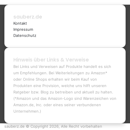
sauberz.de
Kontakt
Impressum
Datenschutz
Hinweis über Links & Verweise
Bei Links und Verweisen auf Produkte handelt es sich
um Empfehlungen. Bei Weiterleitungen zu Amazon*
oder Online Shops erhalten wir beim Kauf von
Produkten eine Provision, welche uns hilft unseren
Ratgeber bzw. Blog zu betreiben und aktuell zu halten.
(*Amazon und das Amazon-Logo sind Warenzeichen von
Amazon.de, Inc. oder eines seiner verbundenen
Unternehmen.)
sauberz.de © Copyright 2026, Alle Recht vorbehalten