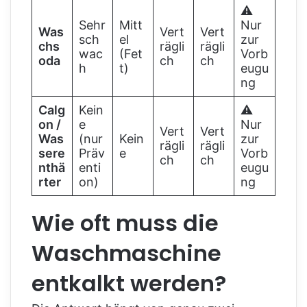
⚠️
Sehr
Mitt
Nur
Was
Vert
Vert
sch
el
zur
chs
rägli
rägli
wac
(Fet
Vorb
oda
ch
ch
h
t)
eugu
ng
Calg
Kein
⚠️
on /
e
Nur
Vert
Vert
Was
(nur
Kein
zur
rägli
rägli
sere
Präv
e
Vorb
ch
ch
nthä
enti
eugu
rter
on)
ng
Wie oft muss die
Waschmaschine
entkalkt werden?