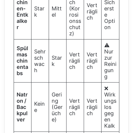
chin
ch
Sich
Vert
en-
Star
Mitt
(Kor
erst
rägli
Entk
k
el
rosi
e
ch
alke
onss
Opti
r
chut
on
z)
⚠️
Spül
Sehr
Nur
mas
Vert
Vert
sch
Star
zur
chin
rägli
rägli
wac
k
Reini
enta
ch
ch
h
gun
bs
g
❌
Natr
Geri
Wirk
on /
ng
Vert
Vert
ungs
Kein
Bac
(Ger
rägli
rägli
los
e
kpul
üch
ch
ch
geg
ver
e)
en
Kalk