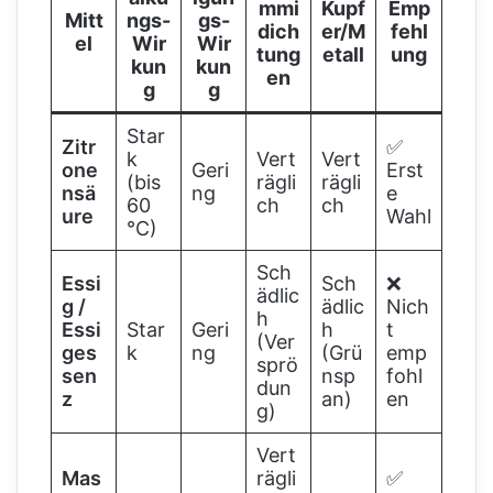
mmi
Kupf
Emp
Mitt
ngs-
gs-
dich
er/M
fehl
el
Wir
Wir
tung
etall
ung
kun
kun
en
g
g
Star
Zitr
✅
k
Vert
Vert
one
Geri
Erst
(bis
rägli
rägli
nsä
ng
e
60
ch
ch
ure
Wahl
°C)
Sch
Essi
Sch
❌
ädlic
g /
ädlic
Nich
h
Essi
Star
Geri
h
t
(Ver
ges
k
ng
(Grü
emp
sprö
sen
nsp
fohl
dun
z
an)
en
g)
Vert
Mas
rägli
✅